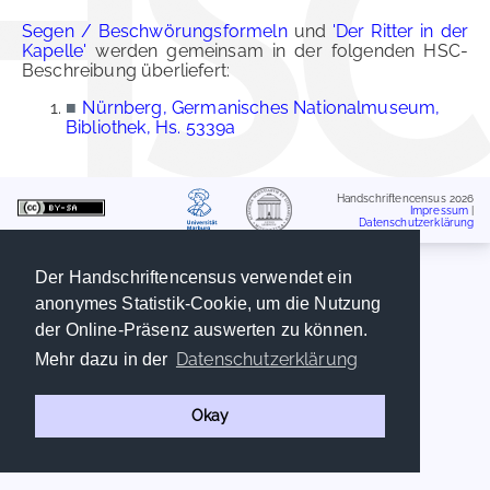
Segen / Beschwörungsformeln
und
'Der Ritter in der
Kapelle'
werden gemeinsam in der folgenden HSC-
Beschreibung überliefert:
■
Nürnberg, Germanisches Nationalmuseum,
Bibliothek, Hs. 5339a
Handschriftencensus 2026
Impressum
|
Datenschutzerklärung
Der Handschriftencensus verwendet ein
anonymes Statistik-Cookie, um die Nutzung
der Online-Präsenz auswerten zu können.
Datenschutzerklärung
Mehr dazu in der
Okay