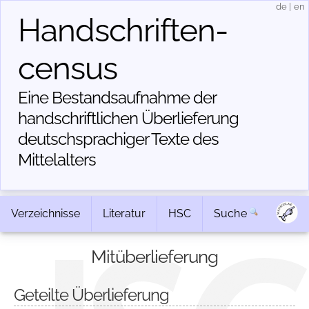
de
|
en
Handschriften­
census
Eine Bestandsaufnahme der
handschriftlichen Über­lieferung
deutschsprachiger Texte des
Mittelalters
Verzeichnisse
Literatur
HSC
Suche
Mitüberlieferung
Geteilte Überlieferung