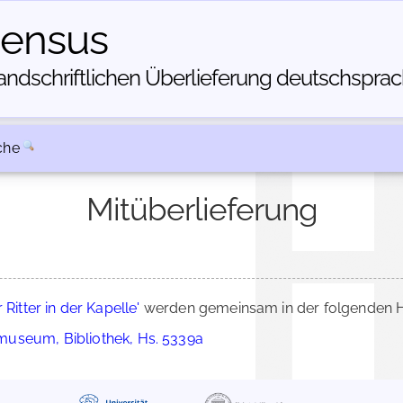
census
dschriftlichen Über­lieferung deutschsprachi
che
Mitüberlieferung
r Ritter in der Kapelle'
werden gemeinsam in der folgenden H
useum, Bibliothek, Hs. 5339a