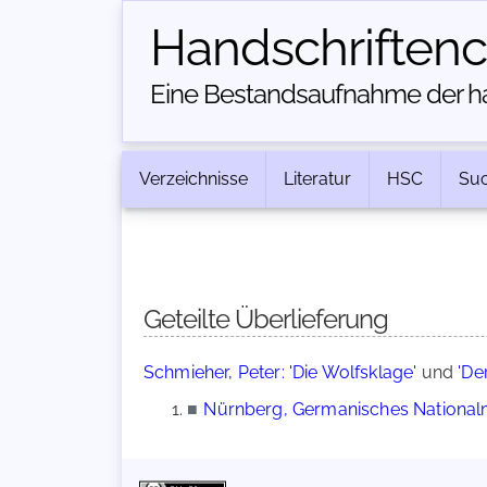
Handschriften­
Eine Bestandsaufnahme der han
Verzeichnisse
Literatur
HSC
Su
Geteilte Überlieferung
Schmieher, Peter: 'Die Wolfsklage'
und
'De
■
Nürnberg, Germanisches Nationalm