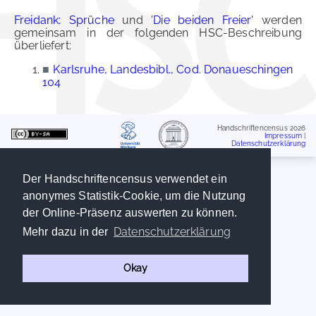
Freidank: Sprüche
und
'Die beiden Freier'
werden
gemeinsam in der folgenden HSC-Beschreibung
überliefert:
■
Karlsruhe, Landesbibl., Cod. Donaueschingen
104
Handschriftencensus 2026
Impressum
|
Datenschutzerklärung
Der Handschriftencensus verwendet ein
anonymes Statistik-Cookie, um die Nutzung
der Online-Präsenz auswerten zu können.
Datenschutzerklärung
Mehr dazu in der
Okay