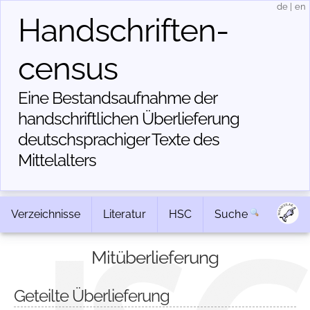
de
|
en
Handschriften­
census
Eine Bestandsaufnahme der
handschriftlichen Über­lieferung
deutschsprachiger Texte des
Mittelalters
Verzeichnisse
Literatur
HSC
Suche
Mitüberlieferung
Geteilte Überlieferung