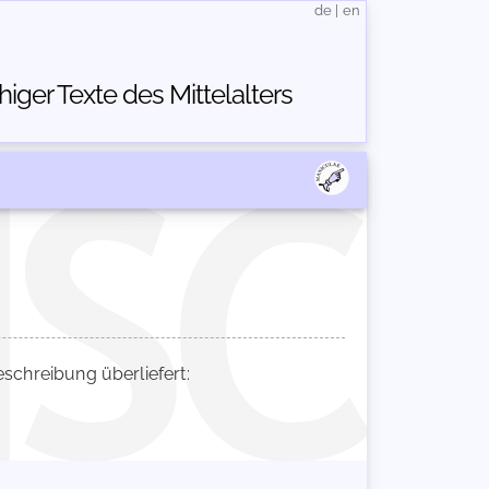
de
|
en
ger Texte des Mittelalters
chreibung überliefert: