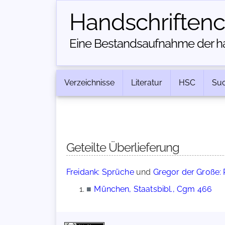
Handschriften­
Eine Bestandsaufnahme der han
Verzeichnisse
Literatur
HSC
Su
Geteilte Überlieferung
Freidank: Sprüche
und
Gregor der Große:
■
München, Staatsbibl., Cgm 466