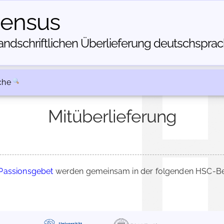
census
dschriftlichen Über­lieferung deutschsprachi
che
Mitüberlieferung
 Passionsgebet
werden gemeinsam in der folgenden HSC-Bes