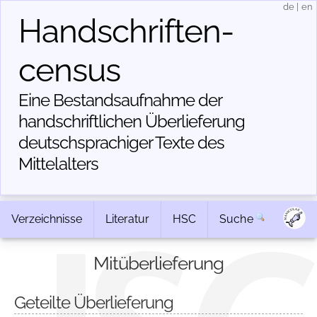
de
|
en
Handschriften­
census
Eine Bestandsaufnahme der
handschriftlichen Über­lieferung
deutschsprachiger Texte des
Mittelalters
Verzeichnisse
Literatur
HSC
Suche
Mitüberlieferung
Geteilte Überlieferung