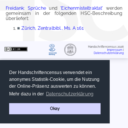
Freidank: Sprüche
und
'Eichenmisteltraktat'
werden
gemeinsam in der folgenden HSC-Beschreibung
überliefert:
■
Zürich, Zentralbibl., Ms. A 161
Handschriftencensus 2026
Impressum
|
Datenschutzerklärung
Der Handschriftencensus verwendet ein
anonymes Statistik-Cookie, um die Nutzung
der Online-Präsenz auswerten zu können.
Datenschutzerklärung
Mehr dazu in der
Okay