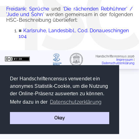
Freidank: Sprüche
und
'Die rächenden Rebhühner' /
'Jude und Sohn'
werden gemeinsam in der folgenden
HSC-Beschreibung überliefert:
■
Karlsruhe, Landesbibl., Cod. Donaueschingen
104
Handschriftencensus 2026
Impressum
|
Datenschutzerklärung
Der Handschriftencensus verwendet ein
anonymes Statistik-Cookie, um die Nutzung
der Online-Präsenz auswerten zu können.
Datenschutzerklärung
Mehr dazu in der
Okay