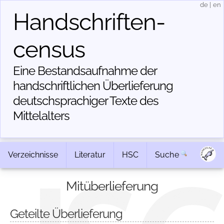
de
|
en
Handschriften­
census
Eine Bestandsaufnahme der
handschriftlichen Über­lieferung
deutschsprachiger Texte des
Mittelalters
Verzeichnisse
Literatur
HSC
Suche
Mitüberlieferung
Geteilte Überlieferung