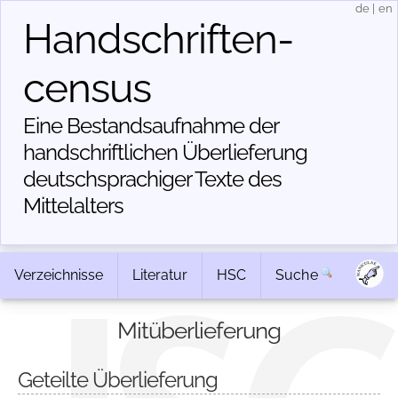
de
|
en
Handschriften­
census
Eine Bestandsaufnahme der
handschriftlichen Über­lieferung
deutschsprachiger Texte des
Mittelalters
Verzeichnisse
Literatur
HSC
Suche
Mitüberlieferung
Geteilte Überlieferung