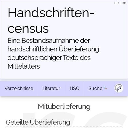
de
|
en
Handschriften­
census
Eine Bestandsaufnahme der
handschriftlichen Über­lieferung
deutschsprachiger Texte des
Mittelalters
Verzeichnisse
Literatur
HSC
Suche
Mitüberlieferung
Geteilte Überlieferung