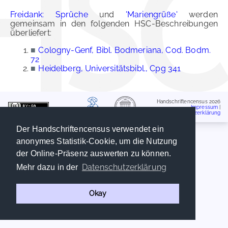
Freidank: Sprüche
und
'Mariengrüße'
werden
gemeinsam in den folgenden HSC-Beschreibungen
überliefert:
■
Cologny-Genf, Bibl. Bodmeriana, Cod. Bodm.
72
■
Heidelberg, Universitätsbibl., Cpg 341
Handschriftencensus 2026
Impressum
|
Datenschutzerklärung
Der Handschriftencensus verwendet ein
anonymes Statistik-Cookie, um die Nutzung
der Online-Präsenz auswerten zu können.
Datenschutzerklärung
Mehr dazu in der
Okay