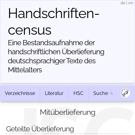
de
|
en
Handschriften­
census
Eine Bestandsaufnahme der
handschriftlichen Über­lieferung
deutschsprachiger Texte des
Mittelalters
Verzeichnisse
Literatur
HSC
Suche
Mitüberlieferung
Geteilte Überlieferung