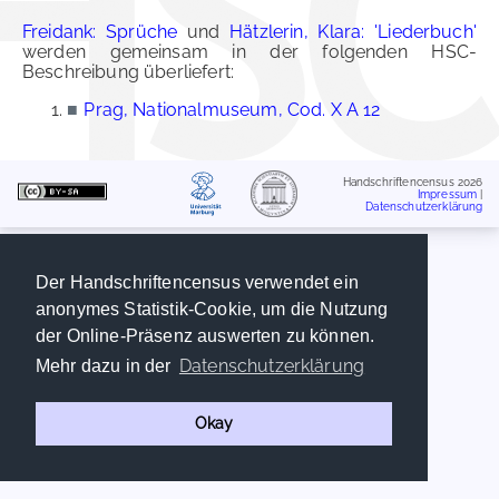
Freidank: Sprüche
und
Hätzlerin, Klara: 'Liederbuch'
werden gemeinsam in der folgenden HSC-
Beschreibung überliefert:
■
Prag, Nationalmuseum, Cod. X A 12
Handschriftencensus 2026
Impressum
|
Datenschutzerklärung
Der Handschriftencensus verwendet ein
anonymes Statistik-Cookie, um die Nutzung
der Online-Präsenz auswerten zu können.
Datenschutzerklärung
Mehr dazu in der
Okay