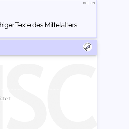
de
|
en
ger Texte des Mittelalters
fert: