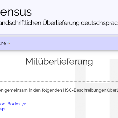
census
dschriftlichen Über­lieferung deutschsprachi
che
Mitüberlieferung
n gemeinsam in den folgenden HSC-Beschreibungen überlie
Cod. Bodm. 72
341