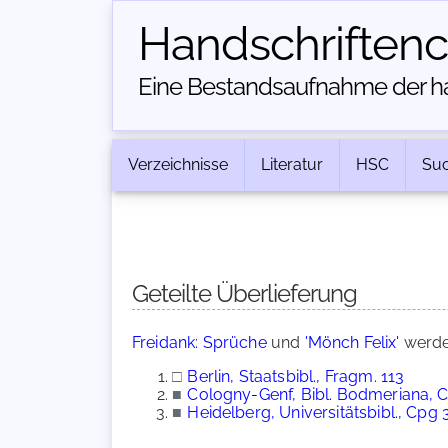
Handschriften­
Eine Bestandsaufnahme der han
Verzeichnisse
Literatur
HSC
Su
Geteilte Überlieferung
Freidank: Sprüche
und
'Mönch Felix'
werde
□
Berlin, Staatsbibl., Fragm. 113
■
Cologny-Genf, Bibl. Bodmeriana, 
■
Heidelberg, Universitätsbibl., Cpg 