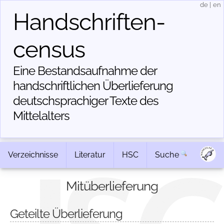
de
|
en
Handschriften­
census
Eine Bestandsaufnahme der
handschriftlichen Über­lieferung
deutschsprachiger Texte des
Mittelalters
Verzeichnisse
Literatur
HSC
Suche
Mitüberlieferung
Geteilte Überlieferung