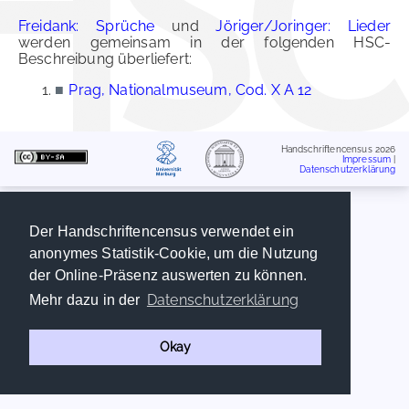
Freidank: Sprüche
und
Jöriger/Joringer: Lieder
werden gemeinsam in der folgenden HSC-
Beschreibung überliefert:
■
Prag, Nationalmuseum, Cod. X A 12
Handschriftencensus 2026
Impressum
|
Datenschutzerklärung
Der Handschriftencensus verwendet ein
anonymes Statistik-Cookie, um die Nutzung
der Online-Präsenz auswerten zu können.
Datenschutzerklärung
Mehr dazu in der
Okay