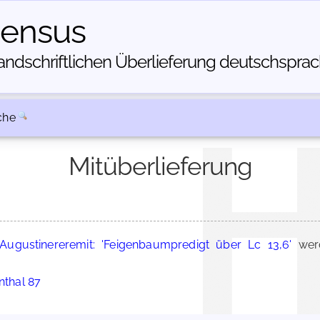
census
dschriftlichen Über­lieferung deutschsprachi
che
Mitüberlieferung
Augustinereremit: 'Feigenbaumpredigt über Lc 13,6'
werd
nthal 87