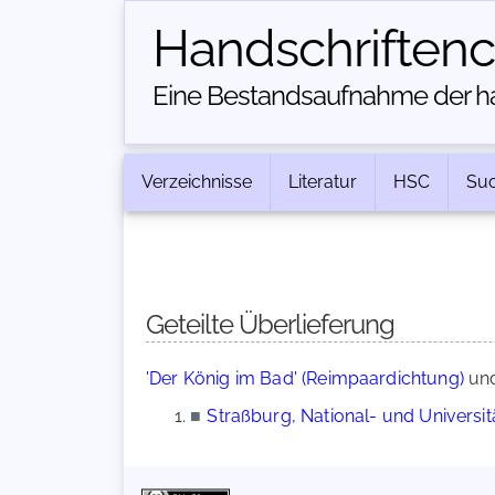
Handschriften­
Eine Bestandsaufnahme der han
Verzeichnisse
Literatur
HSC
Su
Geteilte Überlieferung
'Der König im Bad' (Reimpaardichtung)
un
■
Straßburg, National- und Universität