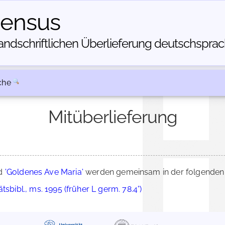
census
dschriftlichen Über­lieferung deutschsprachi
che
Mitüberlieferung
d
'Goldenes Ave Maria'
werden gemeinsam in der folgenden 
sbibl., ms. 1995 (früher L germ. 78.4°)