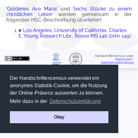
'Goldenes Ave Maria'
und
Sechs Stücke zu einem
christlichen Leben
werden gemeinsam in der
folgenden HSC-Beschreibung überliefert:
■
Los Angeles, University of California, Charles
E. Young Research Libr., Rouse MS 146 (olim 149)
Handschriftencensus 2026
Impressum
|
Datenschutzerklärung
Der Handschriftencensus verwendet ein
anonymes Statistik-Cookie, um die Nutzung
der Online-Präsenz auswerten zu können.
Datenschutzerklärung
Mehr dazu in der
Okay