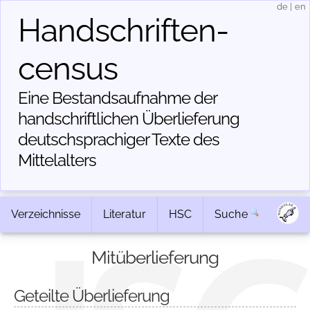
de
|
en
Handschriften­
census
Eine Bestandsaufnahme der
handschriftlichen Über­lieferung
deutschsprachiger Texte des
Mittelalters
Verzeichnisse
Literatur
HSC
Suche
Mitüberlieferung
Geteilte Überlieferung