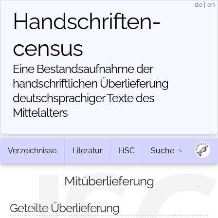
de
|
en
Handschriften­
census
Eine Bestandsaufnahme der
handschriftlichen Über­lieferung
deutschsprachiger Texte des
Mittelalters
Verzeichnisse
Literatur
HSC
Suche
Mitüberlieferung
Geteilte Überlieferung