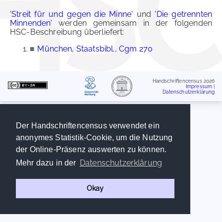
'Streit für und gegen die Minne'
und
'Die getrennten
Minnenden'
werden gemeinsam in der folgenden
HSC-Beschreibung überliefert:
■
München, Staatsbibl., Cgm 270
Handschriftencensus 2026
Impressum
|
Datenschutzerklärung
Der Handschriftencensus verwendet ein
anonymes Statistik-Cookie, um die Nutzung
der Online-Präsenz auswerten zu können.
Datenschutzerklärung
Mehr dazu in der
Okay