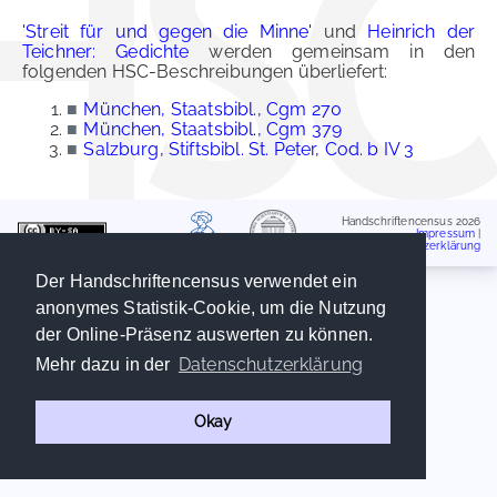
'Streit für und gegen die Minne'
und
Heinrich der
Teichner: Gedichte
werden gemeinsam in den
folgenden HSC-Beschreibungen überliefert:
■
München, Staatsbibl., Cgm 270
■
München, Staatsbibl., Cgm 379
■
Salzburg, Stiftsbibl. St. Peter, Cod. b IV 3
Handschriftencensus 2026
Impressum
|
Datenschutzerklärung
Der Handschriftencensus verwendet ein
anonymes Statistik-Cookie, um die Nutzung
der Online-Präsenz auswerten zu können.
Datenschutzerklärung
Mehr dazu in der
Okay