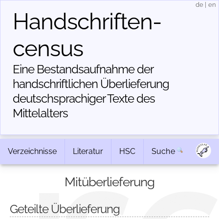
de
|
en
Handschriften­
census
Eine Bestandsaufnahme der
handschriftlichen Über­lieferung
deutschsprachiger Texte des
Mittelalters
Verzeichnisse
Literatur
HSC
Suche
Mitüberlieferung
Geteilte Überlieferung