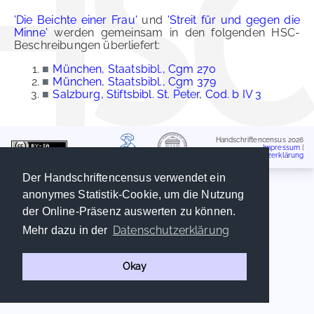
'Die Beichte einer Frau'
und
'Streit für und gegen die
Minne'
werden gemeinsam in den folgenden HSC-
Beschreibungen überliefert:
■
München, Staatsbibl., Cgm 270
■
München, Staatsbibl., Cgm 379
■
Salzburg, Stiftsbibl. St. Peter, Cod. b IV 3
Handschriftencensus 2026
Impressum
|
Datenschutzerklärung
Der Handschriftencensus verwendet ein
anonymes Statistik-Cookie, um die Nutzung
der Online-Präsenz auswerten zu können.
Datenschutzerklärung
Mehr dazu in der
Okay