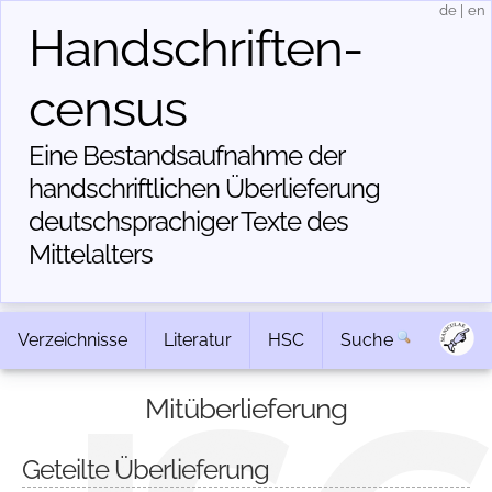
de
|
en
Handschriften­
census
Eine Bestandsaufnahme der
handschriftlichen Über­lieferung
deutschsprachiger Texte des
Mittelalters
Verzeichnisse
Literatur
HSC
Suche
Mitüberlieferung
Geteilte Überlieferung