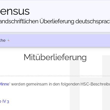
census
dschriftlichen Über­lieferung deutschsprachi
che
Mitüberlieferung
Minne'
werden gemeinsam in den folgenden HSC-Beschreibun
b IV 3