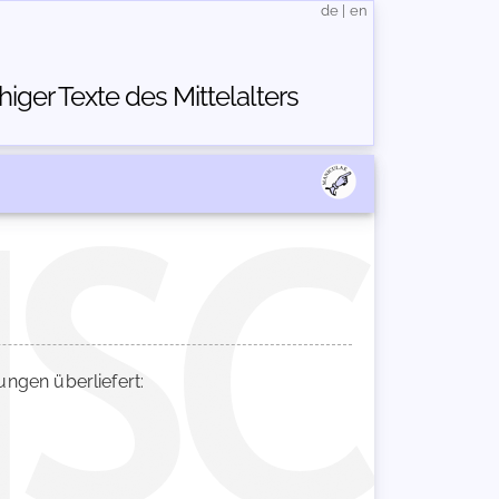
de
|
en
ger Texte des Mittelalters
gen überliefert: