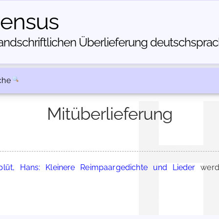
census
dschriftlichen Über­lieferung deutschsprachi
che
Mitüberlieferung
plüt, Hans: Kleinere Reimpaargedichte und Lieder
werde