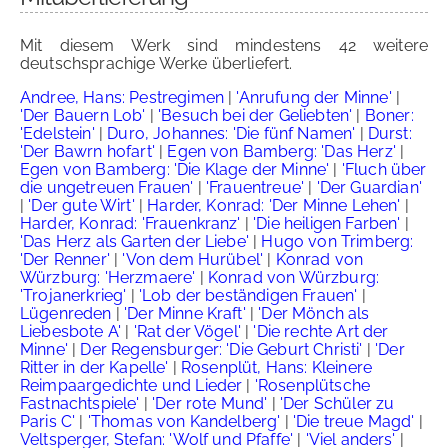
Mit diesem Werk sind mindestens 42 weitere
deutschsprachige Werke überliefert.
Andree, Hans: Pestregimen
|
'Anrufung der Minne'
|
'Der Bauern Lob'
|
'Besuch bei der Geliebten'
|
Boner:
'Edelstein'
|
Duro, Johannes: 'Die fünf Namen'
|
Durst:
'Der Bawrn hofart'
|
Egen von Bamberg: 'Das Herz'
|
Egen von Bamberg: 'Die Klage der Minne'
|
'Fluch über
die ungetreuen Frauen'
|
'Frauentreue'
|
'Der Guardian'
|
'Der gute Wirt'
|
Harder, Konrad: 'Der Minne Lehen'
|
Harder, Konrad: 'Frauenkranz'
|
'Die heiligen Farben'
|
'Das Herz als Garten der Liebe'
|
Hugo von Trimberg:
'Der Renner'
|
'Von dem Hurübel'
|
Konrad von
Würzburg: 'Herzmaere'
|
Konrad von Würzburg:
'Trojanerkrieg'
|
'Lob der beständigen Frauen'
|
Lügenreden
|
'Der Minne Kraft'
|
'Der Mönch als
Liebesbote A'
|
'Rat der Vögel'
|
'Die rechte Art der
Minne'
|
Der Regensburger: 'Die Geburt Christi'
|
'Der
Ritter in der Kapelle'
|
Rosenplüt, Hans: Kleinere
Reimpaargedichte und Lieder
|
'Rosenplütsche
Fastnachtspiele'
|
'Der rote Mund'
|
'Der Schüler zu
Paris C'
|
'Thomas von Kandelberg'
|
'Die treue Magd'
|
Veltsperger, Stefan: 'Wolf und Pfaffe'
|
'Viel anders'
|