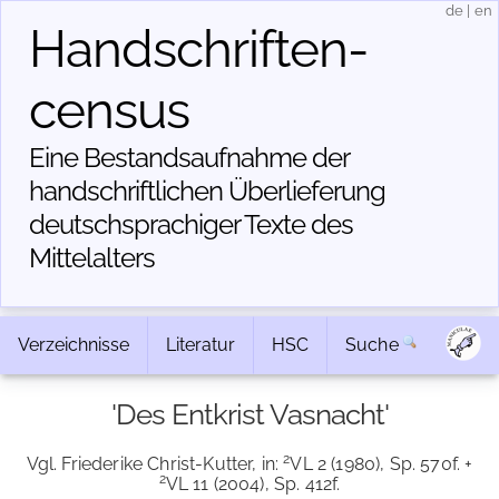
de
|
en
Handschriften­
census
Eine Bestandsaufnahme der
handschriftlichen Über­lieferung
deutschsprachiger Texte des
Mittelalters
Verzeichnisse
Literatur
HSC
Suche
'Des Entkrist Vasnacht'
2
Vgl. Friederike Christ-Kutter, in:
VL 2 (1980), Sp. 570f. +
2
VL 11 (2004), Sp. 412f.