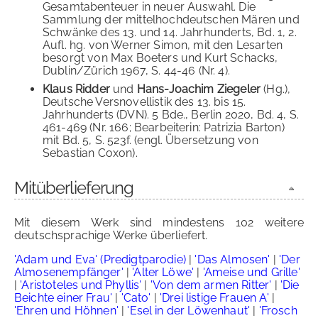
Gesamtabenteuer in neuer Auswahl. Die
Sammlung der mittelhochdeutschen Mären und
Schwänke des 13. und 14. Jahrhunderts, Bd. 1, 2.
Aufl. hg. von Werner Simon, mit den Lesarten
besorgt von Max Boeters und Kurt Schacks,
Dublin/Zürich 1967, S. 44-46 (Nr. 4).
Klaus Ridder
und
Hans-Joachim Ziegeler
(Hg.),
Deutsche Versnovellistik des 13. bis 15.
Jahrhunderts (DVN). 5 Bde., Berlin 2020, Bd. 4, S.
461-469 (Nr. 166; Bearbeiterin: Patrizia Barton)
mit Bd. 5, S. 523f. (engl. Übersetzung von
Sebastian Coxon).
Mitüberlieferung
Mit diesem Werk sind mindestens 102 weitere
deutschsprachige Werke überliefert.
'Adam und Eva' (Predigtparodie)
|
'Das Almosen'
|
'Der
Almosenempfänger'
|
'Alter Löwe'
|
'Ameise und Grille'
|
'Aristoteles und Phyllis'
|
'Von dem armen Ritter'
|
'Die
Beichte einer Frau'
|
'Cato'
|
'Drei listige Frauen A'
|
'Ehren und Höhnen'
|
'Esel in der Löwenhaut'
|
'Frosch