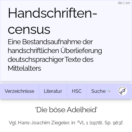
de
|
en
Handschriften­
census
Eine Bestandsaufnahme der
handschriftlichen Über­lieferung
deutschsprachiger Texte des
Mittelalters
Verzeichnisse
Literatur
HSC
Suche
'Die böse Adelheid'
2
Vgl. Hans-Joachim Ziegeler, in:
VL 1 (1978), Sp. 963f.