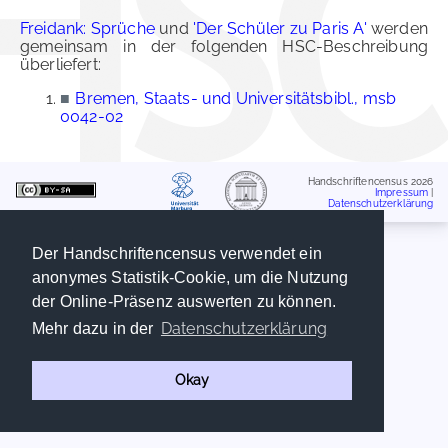
Freidank: Sprüche
und
'Der Schüler zu Paris A'
werden
gemeinsam in der folgenden HSC-Beschreibung
überliefert:
■
Bremen, Staats- und Universitätsbibl., msb
0042-02
Handschriftencensus 2026
Impressum
|
Datenschutzerklärung
Der Handschriftencensus verwendet ein
anonymes Statistik-Cookie, um die Nutzung
der Online-Präsenz auswerten zu können.
Datenschutzerklärung
Mehr dazu in der
Okay