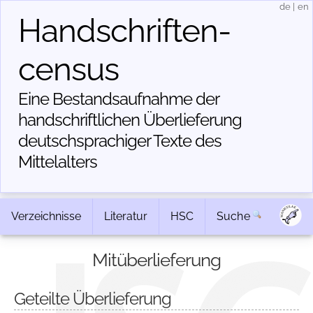
de
|
en
Handschriften­
census
Eine Bestandsaufnahme der
handschriftlichen Über­lieferung
deutschsprachiger Texte des
Mittelalters
Verzeichnisse
Literatur
HSC
Suche
Mitüberlieferung
Geteilte Überlieferung