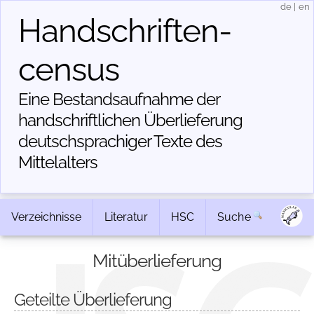
de
|
en
Handschriften­
census
Eine Bestandsaufnahme der
handschriftlichen Über­lieferung
deutschsprachiger Texte des
Mittelalters
Verzeichnisse
Literatur
HSC
Suche
Mitüberlieferung
Geteilte Überlieferung