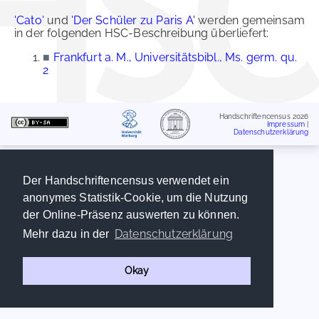
'Cato'
und
'Der Schüler zu Paris A'
werden gemeinsam
in der folgenden HSC-Beschreibung überliefert:
■
Frankfurt a. M., Universitätsbibl., Ms. germ. qu.
2
Handschriftencensus 2026
Impressum
|
Datenschutzerklärung
Der Handschriftencensus verwendet ein
anonymes Statistik-Cookie, um die Nutzung
der Online-Präsenz auswerten zu können.
Datenschutzerklärung
Mehr dazu in der
Okay