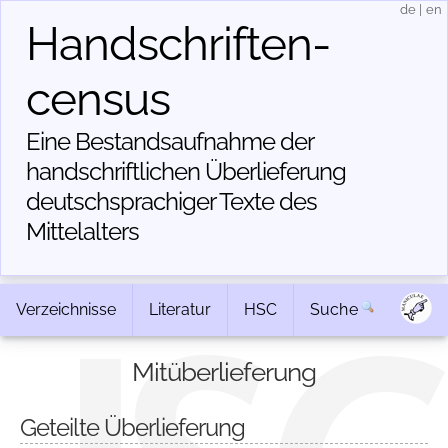
de
|
en
Handschriften­
census
Eine Bestandsaufnahme der
handschriftlichen Über­lieferung
deutschsprachiger Texte des
Mittelalters
Verzeichnisse
Literatur
HSC
Suche
Mitüberlieferung
Geteilte Überlieferung