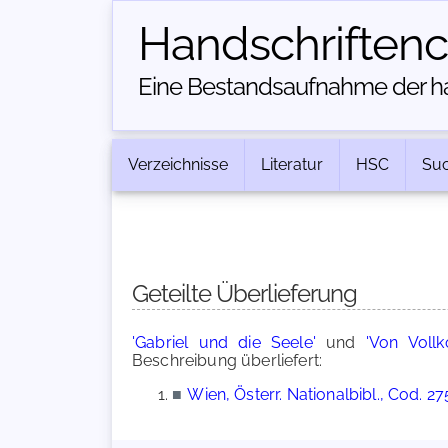
Handschriften­
Eine Bestandsaufnahme der han
Verzeichnisse
Literatur
HSC
Su
Geteilte Überlieferung
'Gabriel und die Seele'
und
'Von Voll
Beschreibung überliefert:
■
Wien, Österr. Nationalbibl., Cod. 27