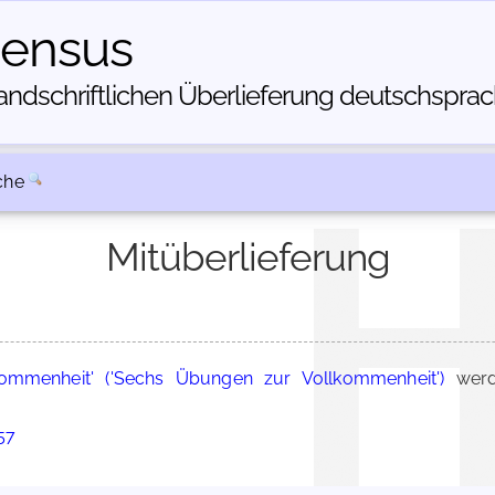
census
dschriftlichen Über­lieferung deutschsprachi
che
Mitüberlieferung
kommenheit' ('Sechs Übungen zur Vollkommenheit')
werd
57