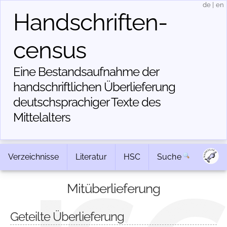
de
|
en
Handschriften­
census
Eine Bestandsaufnahme der
handschriftlichen Über­lieferung
deutschsprachiger Texte des
Mittelalters
Verzeichnisse
Literatur
HSC
Suche
Mitüberlieferung
Geteilte Überlieferung