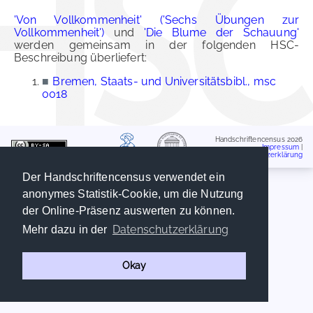
'Von Vollkommenheit' ('Sechs Übungen zur
Vollkommenheit')
und
'Die Blume der Schauung'
werden gemeinsam in der folgenden HSC-
Beschreibung überliefert:
■
Bremen, Staats- und Universitätsbibl., msc
0018
Handschriftencensus 2026
Impressum
|
Datenschutzerklärung
Der Handschriftencensus verwendet ein
anonymes Statistik-Cookie, um die Nutzung
der Online-Präsenz auswerten zu können.
Datenschutzerklärung
Mehr dazu in der
Okay