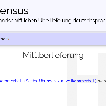
census
dschriftlichen Über­lieferung deutschsprachi
che
Mitüberlieferung
lkommenheit' ('Sechs Übungen zur Vollkommenheit')
werd