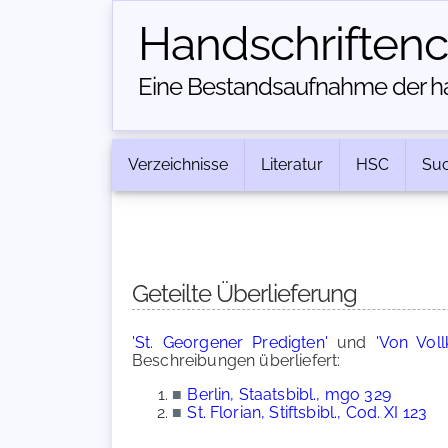
Handschriften­
Eine Bestandsaufnahme der han
Verzeichnisse
Literatur
HSC
Su
Geteilte Überlieferung
'St. Georgener Predigten'
und
'Von Vol
Beschreibungen überliefert:
■
Berlin, Staatsbibl., mgo 329
■
St. Florian, Stiftsbibl., Cod. XI 123