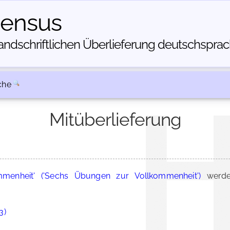
census
dschriftlichen Über­lieferung deutschsprachi
che
Mitüberlieferung
mmenheit' ('Sechs Übungen zur Vollkommenheit')
werde
3)