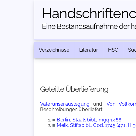
Handschriften­
Eine Bestandsaufnahme der han
Verzeichnisse
Literatur
HSC
Su
Geteilte Überlieferung
Vaterunserauslegung
und
'Von Vollko
Beschreibungen überliefert:
■
Berlin, Staatsbibl., mgq 1486
■
Melk, Stiftsbibl., Cod. 1745 (471; H 9