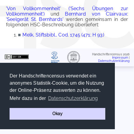
'Von Vollkommenheit' ('Sechs Übungen zur
Vollkommenheit')
und
Bernhard von Clairvaux:
'Seelgerät St. Bernhards'
werden gemeinsam in der
folgenden HSC-Beschreibung überliefert:
■
Melk, Stiftsbibl., Cod. 1745 (471; H 93)
Handschriftencensus 2026
Impressum
|
Datenschutzerklärung
Der Handschriftencensus verwendet ein
anonymes Statistik-Cookie, um die Nutzung
der Online-Präsenz auswerten zu können.
Datenschutzerklärung
Mehr dazu in der
Okay