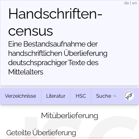
de
|
en
Handschriften­
census
Eine Bestandsaufnahme der
handschriftlichen Über­lieferung
deutschsprachiger Texte des
Mittelalters
Verzeichnisse
Literatur
HSC
Suche
Mitüberlieferung
Geteilte Überlieferung