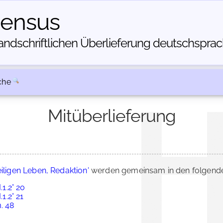
census
dschriftlichen Über­lieferung deutschsprachi
che
Mitüberlieferung
iligen Leben, Redaktion'
werden gemeinsam in den folgende
.1.2° 20
1.2° 21
. 48