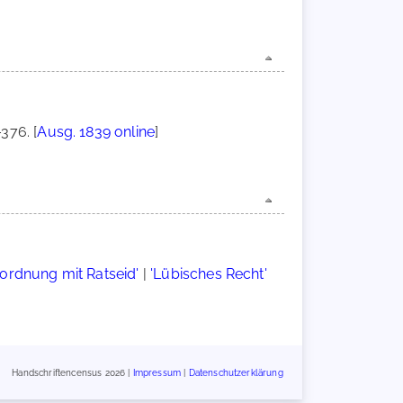
376. [
Ausg. 1839 online
]
]
ordnung mit Ratseid'
|
'Lübisches Recht'
Handschriftencensus 2026 |
Impressum
|
Datenschutzerklärung