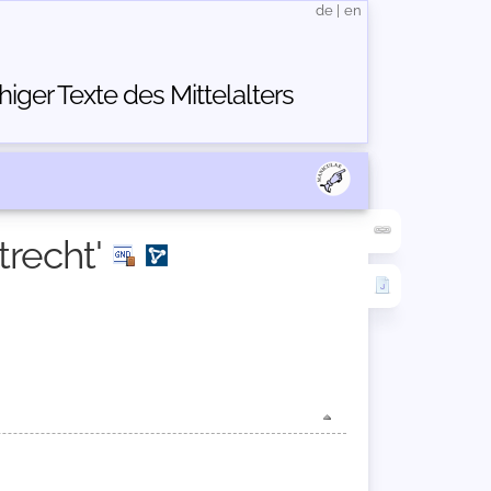
de
|
en
ger Texte des Mittelalters
trecht'