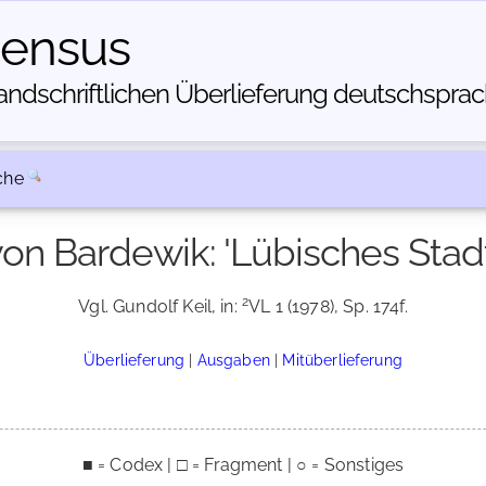
census
dschriftlichen Über­lieferung deutschsprachi
che
von Bardewik: 'Lübisches Stad
2
Vgl. Gundolf Keil, in:
VL 1 (1978), Sp. 174f.
Überlieferung
|
Ausgaben
|
Mitüberlieferung
■ = Codex | □ = Fragment | ○ = Sonstiges