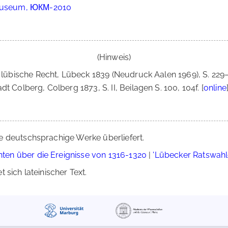
. Museum, ЮКМ-2010
(Hinweis)
e lübische Recht, Lübeck 1839 (Neudruck Aalen 1969), S. 229–
dt Colberg, Colberg 1873, S. II, Beilagen S. 100, 104f. [
online
e deutschsprachige Werke überliefert.
en über die Ereignisse von 1316-1320
|
'Lübecker Ratswahl
 sich lateinischer Text.