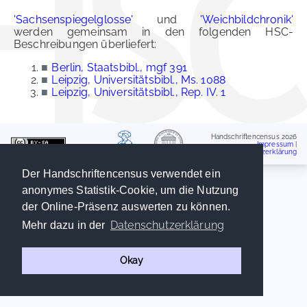
'Sachsenspiegelglosse'
und
'Weichbildchronik'
werden gemeinsam in den folgenden HSC-
Beschreibungen überliefert:
■
Berlin, Staatsbibl., mgf 391
■
Leipzig, Universitätsbibl., Ms. 1088
■
Leipzig, Universitätsbibl., Rep. IV. 1
Handschriftencensus 2026
Impressum
|
Datenschutzerklärung
Der Handschriftencensus verwendet ein
anonymes Statistik-Cookie, um die Nutzung
der Online-Präsenz auswerten zu können.
Datenschutzerklärung
Mehr dazu in der
Okay