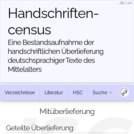
de
|
en
Handschriften­
census
Eine Bestandsaufnahme der
handschriftlichen Über­lieferung
deutschsprachiger Texte des
Mittelalters
Verzeichnisse
Literatur
HSC
Suche
Mitüberlieferung
Geteilte Überlieferung