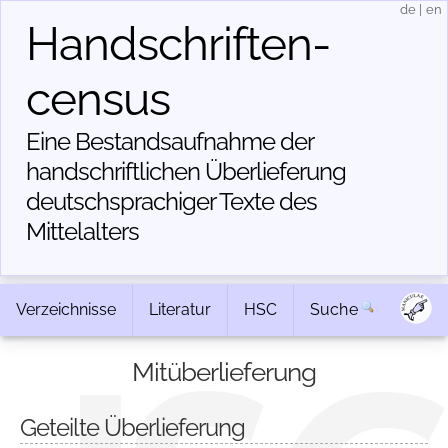
de
|
en
Handschriften­
census
Eine Bestandsaufnahme der
handschriftlichen Über­lieferung
deutschsprachiger Texte des
Mittelalters
Verzeichnisse
Literatur
HSC
Suche
Mitüberlieferung
Geteilte Überlieferung