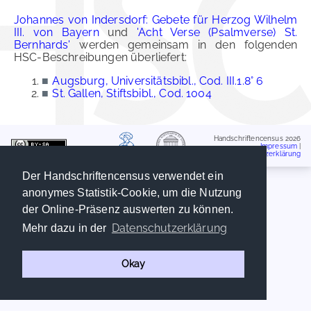
Johannes von Indersdorf: Gebete für Herzog Wilhelm
III. von Bayern
und
'Acht Verse (Psalmverse) St.
Bernhards'
werden gemeinsam in den folgenden
HSC-Beschreibungen überliefert:
■
Augsburg, Universitätsbibl., Cod. III.1.8° 6
■
St. Gallen, Stiftsbibl., Cod. 1004
Handschriftencensus 2026
Impressum
|
Datenschutzerklärung
Der Handschriftencensus verwendet ein
anonymes Statistik-Cookie, um die Nutzung
der Online-Präsenz auswerten zu können.
Datenschutzerklärung
Mehr dazu in der
Okay