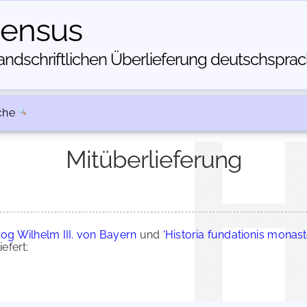
census
dschriftlichen Über­lieferung deutschsprachi
che
Mitüberlieferung
og Wilhelm III. von Bayern
und
'Historia fundationis monaste
efert: