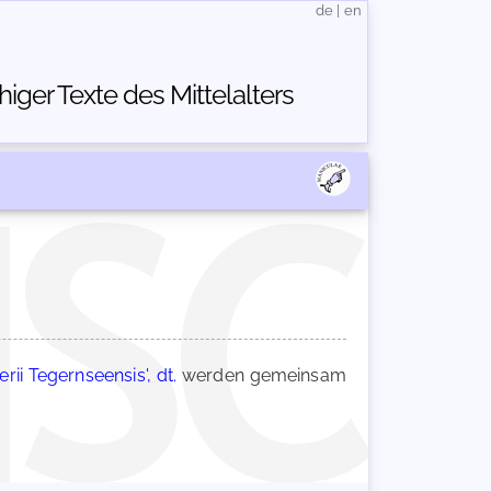
de
|
en
ger Texte des Mittelalters
rii Tegernseensis', dt.
werden gemeinsam