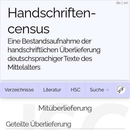
de
|
en
Handschriften­
census
Eine Bestandsaufnahme der
handschriftlichen Über­lieferung
deutschsprachiger Texte des
Mittelalters
Verzeichnisse
Literatur
HSC
Suche
Mitüberlieferung
Geteilte Überlieferung