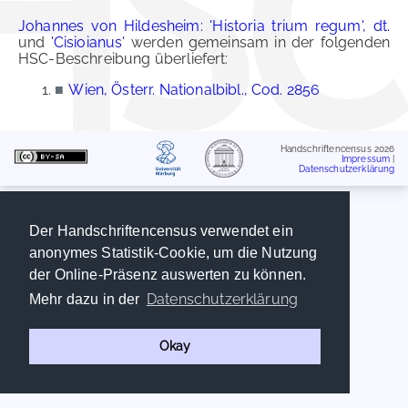
Johannes von Hildesheim: 'Historia trium regum', dt.
und
'Cisioianus'
werden gemeinsam in der folgenden
HSC-Beschreibung überliefert:
■
Wien, Österr. Nationalbibl., Cod. 2856
Handschriftencensus 2026
Impressum
|
Datenschutzerklärung
Der Handschriftencensus verwendet ein
anonymes Statistik-Cookie, um die Nutzung
der Online-Präsenz auswerten zu können.
Datenschutzerklärung
Mehr dazu in der
Okay