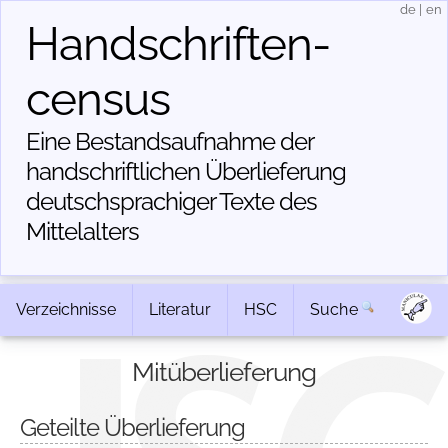
de
|
en
Handschriften­
census
Eine Bestandsaufnahme der
handschriftlichen Über­lieferung
deutschsprachiger Texte des
Mittelalters
Verzeichnisse
Literatur
HSC
Suche
Mitüberlieferung
Geteilte Überlieferung