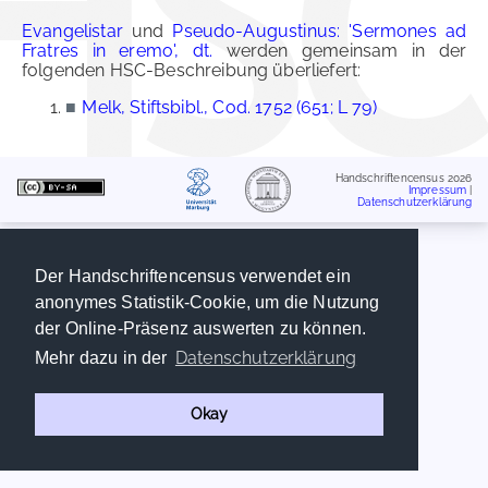
Evangelistar
und
Pseudo-Augustinus: 'Sermones ad
Fratres in eremo', dt.
werden gemeinsam in der
folgenden HSC-Beschreibung überliefert:
■
Melk, Stiftsbibl., Cod. 1752 (651; L 79)
Handschriftencensus 2026
Impressum
|
Datenschutzerklärung
Der Handschriftencensus verwendet ein
anonymes Statistik-Cookie, um die Nutzung
der Online-Präsenz auswerten zu können.
Datenschutzerklärung
Mehr dazu in der
Okay