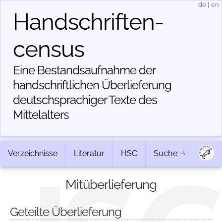
de
|
en
Handschriften­
census
Eine Bestandsaufnahme der
handschriftlichen Über­lieferung
deutschsprachiger Texte des
Mittelalters
Verzeichnisse
Literatur
HSC
Suche
Mitüberlieferung
Geteilte Überlieferung