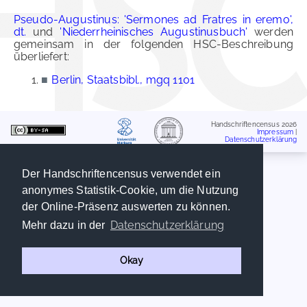
Pseudo-Augustinus: 'Sermones ad Fratres in eremo',
dt.
und
'Niederrheinisches Augustinusbuch'
werden
gemeinsam in der folgenden HSC-Beschreibung
überliefert:
■
Berlin, Staatsbibl., mgq 1101
Handschriftencensus 2026
Impressum
|
Datenschutzerklärung
Der Handschriftencensus verwendet ein
anonymes Statistik-Cookie, um die Nutzung
der Online-Präsenz auswerten zu können.
Datenschutzerklärung
Mehr dazu in der
Okay