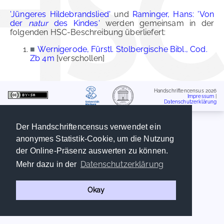
'Jüngeres Hildebrandslied'
und
Raminger, Hans: 'Von
der
natur
des Kindes'
werden gemeinsam in der
folgenden HSC-Beschreibung überliefert:
■
Wernigerode, Fürstl. Stolbergische Bibl., Cod.
Zb 4m
[verschollen]
Handschriftencensus 2026
Impressum
|
Datenschutzerklärung
Der Handschriftencensus verwendet ein
anonymes Statistik-Cookie, um die Nutzung
der Online-Präsenz auswerten zu können.
Datenschutzerklärung
Mehr dazu in der
Okay