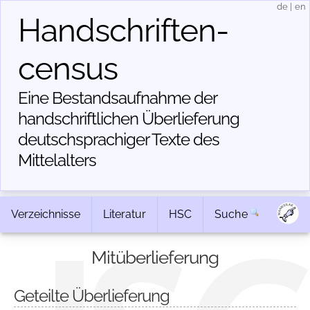
de
|
en
Handschriften­
census
Eine Bestandsaufnahme der
handschriftlichen Über­lieferung
deutschsprachiger Texte des
Mittelalters
Verzeichnisse
Literatur
HSC
Suche
Mitüberlieferung
Geteilte Überlieferung