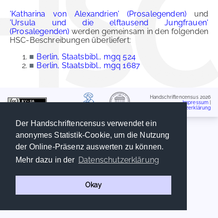
'Katharina von Alexandrien' (Prosalegenden)
und
'Ursula und die elftausend Jungfrauen'
(Prosalegenden)
werden gemeinsam in den folgenden
HSC-Beschreibungen überliefert:
■
Berlin, Staatsbibl., mgq 524
■
Berlin, Staatsbibl., mgq 1687
Handschriftencensus 2026
Impressum
|
Datenschutzerklärung
Der Handschriftencensus verwendet ein
anonymes Statistik-Cookie, um die Nutzung
der Online-Präsenz auswerten zu können.
Datenschutzerklärung
Mehr dazu in der
Okay