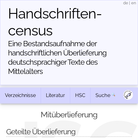
de
|
en
Handschriften­
census
Eine Bestandsaufnahme der
handschriftlichen Über­lieferung
deutschsprachiger Texte des
Mittelalters
Verzeichnisse
Literatur
HSC
Suche
Mitüberlieferung
Geteilte Überlieferung