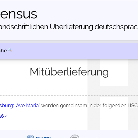
census
dschriftlichen Über­lieferung deutschsprachi
che
Mitüberlieferung
burg: 'Ave Maria'
werden gemeinsam in der folgenden HSC-
 567