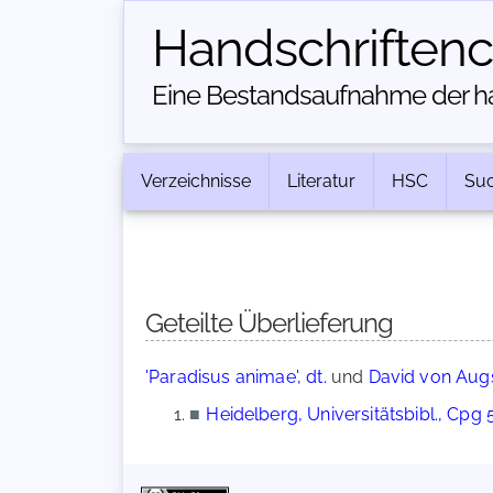
Handschriften­
Eine Bestandsaufnahme der han
Verzeichnisse
Literatur
HSC
Su
Geteilte Überlieferung
'Paradisus animae', dt.
und
David von Augs
■
Heidelberg, Universitätsbibl., Cpg