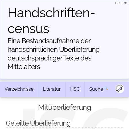
de
|
en
Handschriften­
census
Eine Bestandsaufnahme der
handschriftlichen Über­lieferung
deutschsprachiger Texte des
Mittelalters
Verzeichnisse
Literatur
HSC
Suche
Mitüberlieferung
Geteilte Überlieferung