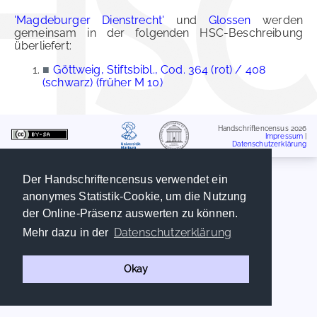
'Magdeburger Dienstrecht'
und
Glossen
werden
gemeinsam in der folgenden HSC-Beschreibung
überliefert:
■
Göttweig, Stiftsbibl., Cod. 364 (rot) / 408
(schwarz) (früher M 10)
Handschriftencensus 2026
Impressum
|
Datenschutzerklärung
Der Handschriftencensus verwendet ein
anonymes Statistik-Cookie, um die Nutzung
der Online-Präsenz auswerten zu können.
Datenschutzerklärung
Mehr dazu in der
Okay