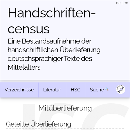
de
|
en
Handschriften­
census
Eine Bestandsaufnahme der
handschriftlichen Über­lieferung
deutschsprachiger Texte des
Mittelalters
Verzeichnisse
Literatur
HSC
Suche
Mitüberlieferung
Geteilte Überlieferung