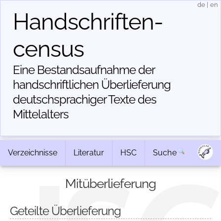
de
|
en
Handschriften­
census
Eine Bestandsaufnahme der
handschriftlichen Über­lieferung
deutschsprachiger Texte des
Mittelalters
Verzeichnisse
Literatur
HSC
Suche
Mitüberlieferung
Geteilte Überlieferung