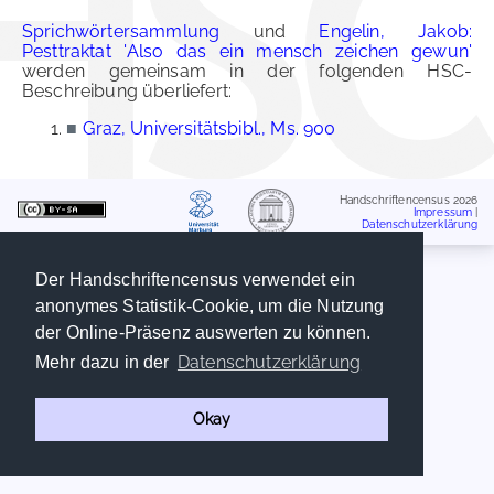
Sprichwörtersammlung
und
Engelin, Jakob:
Pesttraktat 'Also das ein mensch zeichen gewun'
werden gemeinsam in der folgenden HSC-
Beschreibung überliefert:
■
Graz, Universitätsbibl., Ms. 900
Handschriftencensus 2026
Impressum
|
Datenschutzerklärung
Der Handschriftencensus verwendet ein
anonymes Statistik-Cookie, um die Nutzung
der Online-Präsenz auswerten zu können.
Datenschutzerklärung
Mehr dazu in der
Okay