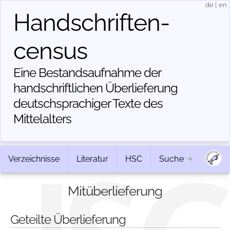
de
|
en
Handschriften­
census
Eine Bestandsaufnahme der
handschriftlichen Über­lieferung
deutschsprachiger Texte des
Mittelalters
Verzeichnisse
Literatur
HSC
Suche
Mitüberlieferung
Geteilte Überlieferung