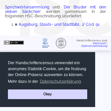
Sprichwörtersammlung
und
'Der Bruder mit den
sieben Säckchen'
werden gemeinsam in der
folgenden HSC-Beschreibung überliefert:
■
Augsburg, Staats- und Stadtbibl., 2° Cod. 91
Handschriftencensus 2026
Impressum
|
Datenschutzerklärung
Der Handschriftencensus verwendet ein
anonymes Statistik-Cookie, um die Nutzung
der Online-Präsenz auswerten zu können.
Datenschutzerklärung
Mehr dazu in der
Okay