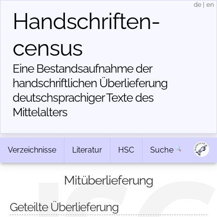
de
|
en
Handschriften­
census
Eine Bestandsaufnahme der
handschriftlichen Über­lieferung
deutschsprachiger Texte des
Mittelalters
Verzeichnisse
Literatur
HSC
Suche
Mitüberlieferung
Geteilte Überlieferung