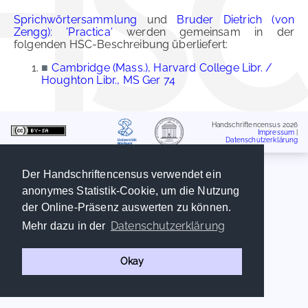
Sprichwörtersammlung
und
Bruder Dietrich (von
Zengg): 'Practica'
werden gemeinsam in der
folgenden HSC-Beschreibung überliefert:
■
Cambridge (Mass.), Harvard College Libr. /
Houghton Libr., MS Ger 74
Handschriftencensus 2026
Impressum
|
Datenschutzerklärung
Der Handschriftencensus verwendet ein
anonymes Statistik-Cookie, um die Nutzung
der Online-Präsenz auswerten zu können.
Datenschutzerklärung
Mehr dazu in der
Okay