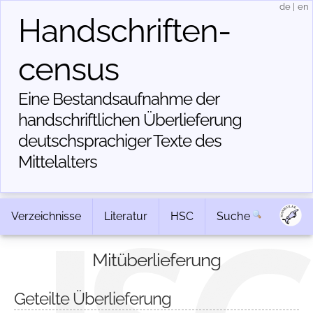
de
|
en
Handschriften­
census
Eine Bestandsaufnahme der
handschriftlichen Über­lieferung
deutschsprachiger Texte des
Mittelalters
Verzeichnisse
Literatur
HSC
Suche
Mitüberlieferung
Geteilte Überlieferung