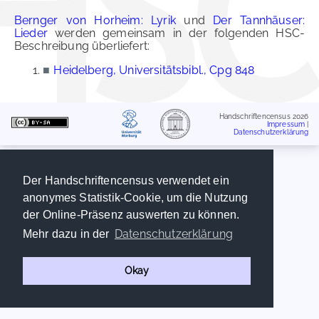
Bernger von Horheim: Lyrik
und
Der Tannhäuser:
Lieder
werden gemeinsam in der folgenden HSC-
Beschreibung überliefert:
■
Heidelberg, Universitätsbibl., Cpg 848
Handschriftencensus 2026
Impressum
|
Datenschutzerklärung
Der Handschriftencensus verwendet ein
anonymes Statistik-Cookie, um die Nutzung
der Online-Präsenz auswerten zu können.
Datenschutzerklärung
Mehr dazu in der
Okay