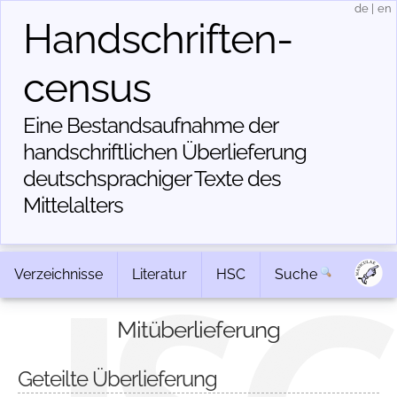
de
|
en
Handschriften­
census
Eine Bestandsaufnahme der
handschriftlichen Über­lieferung
deutschsprachiger Texte des
Mittelalters
Verzeichnisse
Literatur
HSC
Suche
Mitüberlieferung
Geteilte Überlieferung