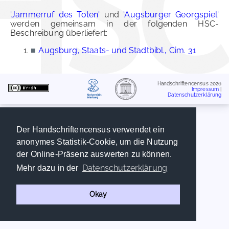
'Jammerruf des Toten'
und
'Augsburger Georgspiel'
werden gemeinsam in der folgenden HSC-
Beschreibung überliefert:
■
Augsburg, Staats- und Stadtbibl., Cim. 31
Handschriftencensus 2026
Impressum
|
Datenschutzerklärung
Der Handschriftencensus verwendet ein
anonymes Statistik-Cookie, um die Nutzung
der Online-Präsenz auswerten zu können.
Datenschutzerklärung
Mehr dazu in der
Okay