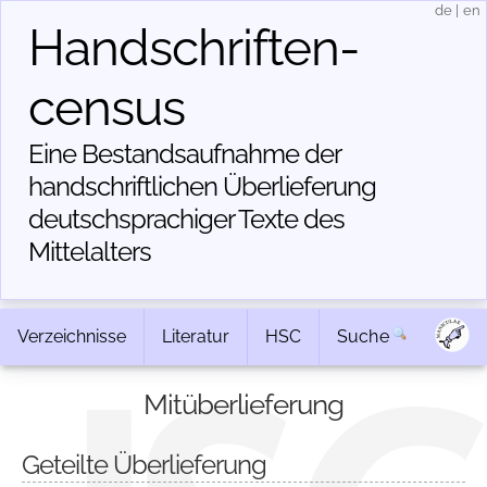
de
|
en
Handschriften­
census
Eine Bestandsaufnahme der
handschriftlichen Über­lieferung
deutschsprachiger Texte des
Mittelalters
Verzeichnisse
Literatur
HSC
Suche
Mitüberlieferung
Geteilte Überlieferung