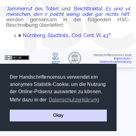
'Jammerruf des Toten'
und
'Beichttraktat
Es sind vil
menschen, den ir peicht wenig oder gar nichts hilft
'
werden gemeinsam in der folgenden HSC-
Beschreibung überliefert:
e
■
Nürnberg, Stadtbibl., Cod. Cent. VI, 43
Handschriftencensus 2026
Impressum
|
Datenschutzerklärung
Der Handschriftencensus verwendet ein
anonymes Statistik-Cookie, um die Nutzung
der Online-Präsenz auswerten zu können.
Datenschutzerklärung
Mehr dazu in der
Okay