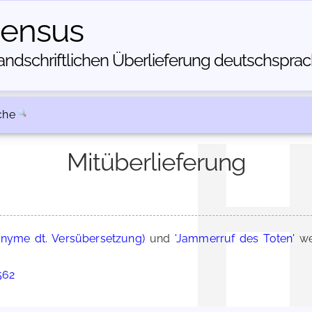
census
dschriftlichen Über­lieferung deutschsprachi
che
Mitüberlieferung
onyme dt. Versübersetzung)
und
'Jammerruf des Toten'
we
562