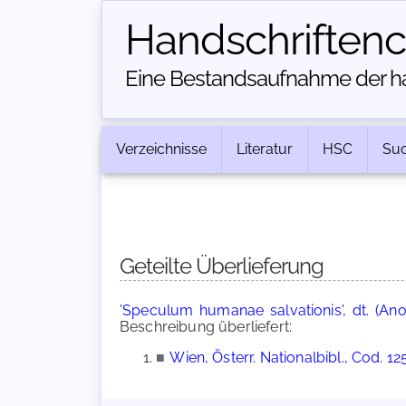
Handschriften­
Eine Bestandsaufnahme der han
Verzeichnisse
Literatur
HSC
Su
Geteilte Überlieferung
'Speculum humanae salvationis', dt. (An
Beschreibung überliefert:
■
Wien, Österr. Nationalbibl., Cod. 12