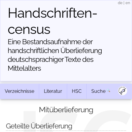
de
|
en
Handschriften­
census
Eine Bestandsaufnahme der
handschriftlichen Über­lieferung
deutschsprachiger Texte des
Mittelalters
Verzeichnisse
Literatur
HSC
Suche
Mitüberlieferung
Geteilte Überlieferung