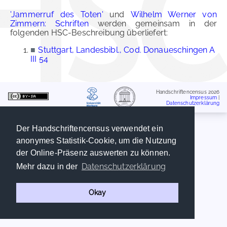
'Jammerruf des Toten'
und
Wilhelm Werner von
Zimmern: Schriften
werden gemeinsam in der
folgenden HSC-Beschreibung überliefert:
■
Stuttgart, Landesbibl., Cod. Donaueschingen A
III 54
Handschriftencensus 2026
Impressum
|
Datenschutzerklärung
Der Handschriftencensus verwendet ein
anonymes Statistik-Cookie, um die Nutzung
der Online-Präsenz auswerten zu können.
Datenschutzerklärung
Mehr dazu in der
Okay